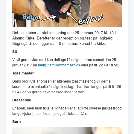
Det hele løber af stablen lørdag den 25. februar 2017 kl. 13 i
Almind Kirke. Derefter er der reception og fest på Højbjerg
Sognegård, der ligger ca. 10 minutters kørsel fra kirken.
SU
Vi vil gerne vide om I kan deltage i festlighederne senest den 25.
januar 2017 på
mail@familienthomsen.dk
eller på tlf. 22 43 18 52.
Toastmaster
Dans bror Kris Thomsen er aftenens toastmaster og vil gerne
koordinere eventuelle festlige indslag – han kan fanges på tlf 61 26
57 47 og vil gerne have besked inden festen.
Dresscode
Er åben, men mon ikke lejligheden er til at lufte diverse jakkesæt og
lange kjoler (nu er festen jo også i februar 😉).
Børn